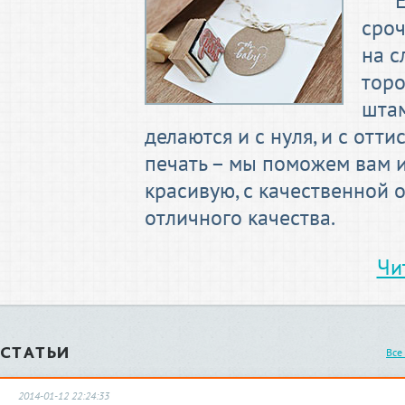
сроч
на с
торо
штам
делаются и с нуля, и с отти
печать – мы поможем вам 
красивую, с качественной
отличного качества.
Чи
СТАТЬИ
Все
2014-01-12 22:24:33